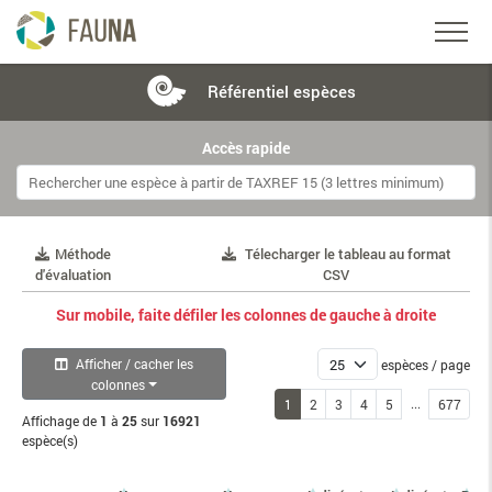
Référentiel
espèces
Accès rapide
Méthode
Télecharger le tableau au format
d'évaluation
CSV
Sur mobile, faite défiler les colonnes de gauche à droite
Afficher / cacher les
espèces / page
colonnes
...
1
2
3
4
5
677
Affichage de
1
à
25
sur
16921
espèce(s)