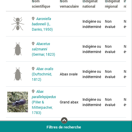
Nom
Nom
Indigénat
Indigénat
Prés
scientifique
vernaculaire
national
régional
régio
Aaroniella
Indigène ou
Non
Non
badonneli
(L.
indéterminé
évalué
éval
Danks, 1950)
Abacetus
Indigène ou
Non
Non
salzmanni
indéterminé
évalué
éval
(Germar, 1823)
Abax ovalis
Indigène ou
Non
Non
(Duftschmid,
Abax ovale
indéterminé
évalué
éval
1812)
Abax
parallelepipedus
Indigène ou
Non
Non
(Piller &
Grand abax
indéterminé
évalué
éval
Mitterpacher,
1783)
Abax
Filtres de recherche
parallelus
Abax
Indigène ou
Non
Non