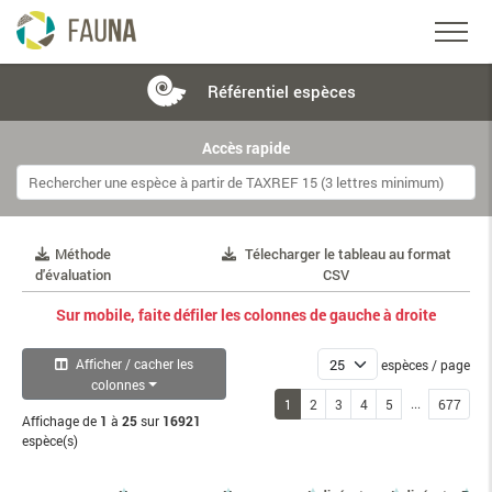
Référentiel
espèces
Accès rapide
Méthode
Télecharger le tableau au format
d'évaluation
CSV
Sur mobile, faite défiler les colonnes de gauche à droite
Afficher / cacher les
espèces / page
colonnes
...
1
2
3
4
5
677
Affichage de
1
à
25
sur
16921
espèce(s)