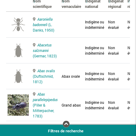
Nom
Nom
Indigénat
Indigénat
Prés
scientifique
vernaculaire
national
régional
régio
Aaroniella
Indigène ou
Non
Non
badonneli
(L.
indéterminé
évalué
éval
Danks, 1950)
Abacetus
Indigène ou
Non
Non
salzmanni
indéterminé
évalué
éval
(Germar, 1823)
Abax ovalis
Indigène ou
Non
Non
(Duftschmid,
Abax ovale
indéterminé
évalué
éval
1812)
Abax
parallelepipedus
Indigène ou
Non
Non
(Piller &
Grand abax
indéterminé
évalué
éval
Mitterpacher,
1783)
Abax
Filtres de recherche
parallelus
Abax
Indigène ou
Non
Non