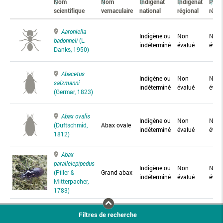
Nom
Nom
Indigénat
Indigénat
Prés
scientifique
vernaculaire
national
régional
régio
Aaroniella
Indigène ou
Non
Non
badonneli
(L.
indéterminé
évalué
éval
Danks, 1950)
Abacetus
Indigène ou
Non
Non
salzmanni
indéterminé
évalué
éval
(Germar, 1823)
Abax ovalis
Indigène ou
Non
Non
(Duftschmid,
Abax ovale
indéterminé
évalué
éval
1812)
Abax
parallelepipedus
Indigène ou
Non
Non
(Piller &
Grand abax
indéterminé
évalué
éval
Mitterpacher,
1783)
Abax
Filtres de recherche
parallelus
Abax
Indigène ou
Non
Non