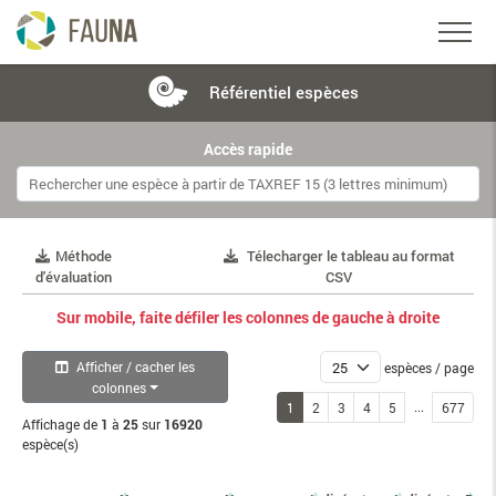
Référentiel
espèces
Accès rapide
Méthode
Télecharger le tableau au format
d'évaluation
CSV
Sur mobile, faite défiler les colonnes de gauche à droite
Afficher / cacher les
espèces / page
colonnes
...
1
2
3
4
5
677
Affichage de
1
à
25
sur
16920
espèce(s)