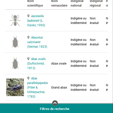
Nom
Nom
Indigénat
Indigénat
Prés
scientifique
vernaculaire
national
régional
régio
Aaroniella
Indigène ou
Non
Non
badonneli
(L.
indéterminé
évalué
éval
Danks, 1950)
Abacetus
Indigène ou
Non
Non
salzmanni
indéterminé
évalué
éval
(Germar, 1823)
Abax ovalis
Indigène ou
Non
Non
(Duftschmid,
Abax ovale
indéterminé
évalué
éval
1812)
Abax
parallelepipedus
Indigène ou
Non
Non
(Piller &
Grand abax
indéterminé
évalué
éval
Mitterpacher,
1783)
Abax
Filtres de recherche
parallelus
Abax
Indigène ou
Non
Non