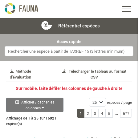
Référentiel
espèces
Accès rapide
Méthode
Télecharger le tableau au format
d'évaluation
CSV
Sur mobile, faite défiler les colonnes de gauche à droite
Afficher / cacher les
espèces / page
colonnes
...
1
2
3
4
5
677
Affichage de
1
à
25
sur
16921
espèce(s)