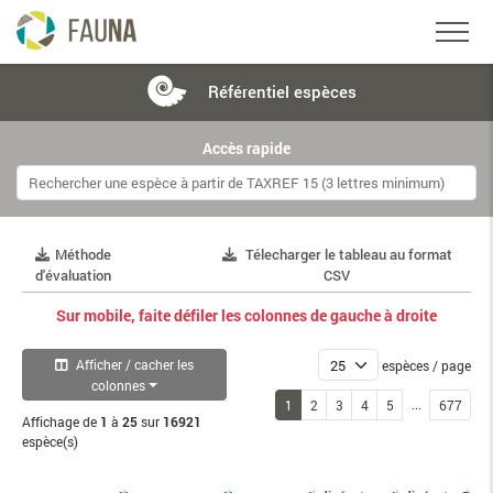
Référentiel
espèces
Accès rapide
Méthode
Télecharger le tableau au format
d'évaluation
CSV
Sur mobile, faite défiler les colonnes de gauche à droite
Afficher / cacher les
espèces / page
colonnes
...
1
2
3
4
5
677
Affichage de
1
à
25
sur
16921
espèce(s)