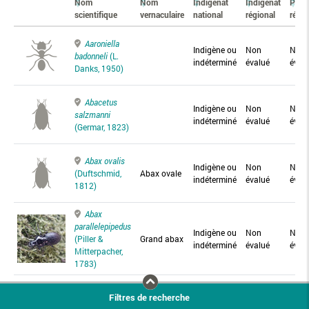
Nom
Nom
Indigénat
Indigénat
Prés
scientifique
vernaculaire
national
régional
régio
Aaroniella
Indigène ou
Non
Non
badonneli
(L.
indéterminé
évalué
éval
Danks, 1950)
Abacetus
Indigène ou
Non
Non
salzmanni
indéterminé
évalué
éval
(Germar, 1823)
Abax ovalis
Indigène ou
Non
Non
(Duftschmid,
Abax ovale
indéterminé
évalué
éval
1812)
Abax
parallelepipedus
Indigène ou
Non
Non
(Piller &
Grand abax
indéterminé
évalué
éval
Mitterpacher,
1783)
Abax
Filtres de recherche
parallelus
Abax
Indigène ou
Non
Non