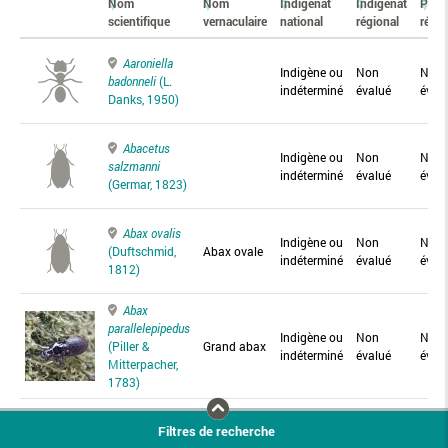
Nom
Nom
Indigénat
Indigénat
Prés
scientifique
vernaculaire
national
régional
régio
Aaroniella
Indigène ou
Non
Non
badonneli
(L.
indéterminé
évalué
éval
Danks, 1950)
Abacetus
Indigène ou
Non
Non
salzmanni
indéterminé
évalué
éval
(Germar, 1823)
Abax ovalis
Indigène ou
Non
Non
(Duftschmid,
Abax ovale
indéterminé
évalué
éval
1812)
Abax
parallelepipedus
Indigène ou
Non
Non
(Piller &
Grand abax
indéterminé
évalué
éval
Mitterpacher,
1783)
Abax
Filtres de recherche
parallelus
Abax
Indigène ou
Non
Non