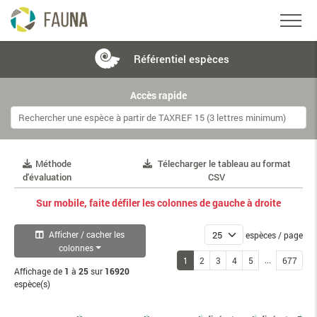
Référentiel
espèces
Accès rapide
Méthode
Télecharger le tableau au format
d'évaluation
CSV
Sur mobile, faite défiler les colonnes de gauche à droite
Afficher / cacher les
espèces / page
colonnes
...
1
2
3
4
5
677
Affichage de
1
à
25
sur
16920
espèce(s)