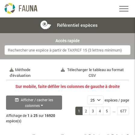
Référentiel
espèces
Accès rapide
Méthode
Télecharger le tableau au format
d'évaluation
CSV
Sur mobile, faite défiler les colonnes de gauche à droite
Afficher / cacher les
espèces / page
colonnes
...
1
2
3
4
5
677
Affichage de
1
à
25
sur
16920
espèce(s)