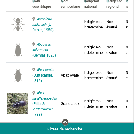
Nom
Nom
Indigénat
Indigénat
Prés
scientifique
vernaculaire
national
régional
régio
Aaroniella
Indigène ou
Non
Non
badonneli
(L.
indéterminé
évalué
éval
Danks, 1950)
Abacetus
Indigène ou
Non
Non
salzmanni
indéterminé
évalué
éval
(Germar, 1823)
Abax ovalis
Indigène ou
Non
Non
(Duftschmid,
Abax ovale
indéterminé
évalué
éval
1812)
Abax
parallelepipedus
Indigène ou
Non
Non
(Piller &
Grand abax
indéterminé
évalué
éval
Mitterpacher,
1783)
Abax
Filtres de recherche
parallelus
Abax
Indigène ou
Non
Non