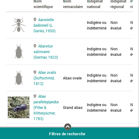
Nom
Nom
Indigénat
Indigénat
Prés
scientifique
vernaculaire
national
régional
régio
Aaroniella
Indigène ou
Non
Non
badonneli
(L.
indéterminé
évalué
éval
Danks, 1950)
Abacetus
Indigène ou
Non
Non
salzmanni
indéterminé
évalué
éval
(Germar, 1823)
Abax ovalis
Indigène ou
Non
Non
(Duftschmid,
Abax ovale
indéterminé
évalué
éval
1812)
Abax
parallelepipedus
Indigène ou
Non
Non
(Piller &
Grand abax
indéterminé
évalué
éval
Mitterpacher,
1783)
Abax
Filtres de recherche
parallelus
Abax
Indigène ou
Non
Non