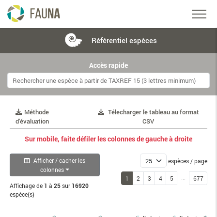
Référentiel
espèces
Accès rapide
Méthode
Télecharger le tableau au format
d'évaluation
CSV
Sur mobile, faite défiler les colonnes de gauche à droite
Afficher / cacher les
espèces / page
colonnes
...
1
2
3
4
5
677
Affichage de
1
à
25
sur
16920
espèce(s)