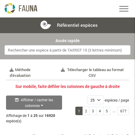
Référentiel
espèces
Accès rapide
Méthode
Télecharger le tableau au format
d'évaluation
CSV
Sur mobile, faite défiler les colonnes de gauche à droite
Afficher / cacher les
espèces / page
colonnes
...
1
2
3
4
5
677
Affichage de
1
à
25
sur
16920
espèce(s)