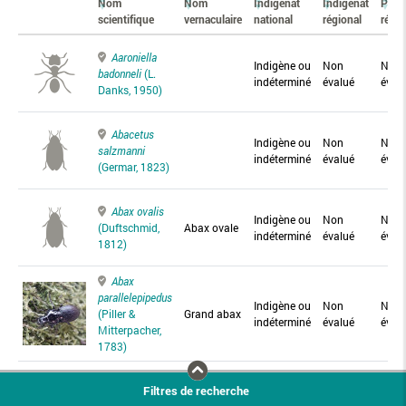
Nom
Nom
Indigénat
Indigénat
Prés
scientifique
vernaculaire
national
régional
régio
Aaroniella
Indigène ou
Non
Non
badonneli
(L.
indéterminé
évalué
éval
Danks, 1950)
Abacetus
Indigène ou
Non
Non
salzmanni
indéterminé
évalué
éval
(Germar, 1823)
Abax ovalis
Indigène ou
Non
Non
(Duftschmid,
Abax ovale
indéterminé
évalué
éval
1812)
Abax
parallelepipedus
Indigène ou
Non
Non
(Piller &
Grand abax
indéterminé
évalué
éval
Mitterpacher,
1783)
Abax
Filtres de recherche
parallelus
Abax
Indigène ou
Non
Non