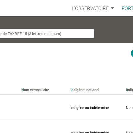
L'OBSERVATOIRE
PORT
Nom vernaculaire
Indigénat national
Indi
Indigène ou indéterminé
Non
Indigène ou indéterminé
Non