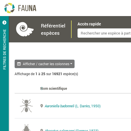
Accès rapide
Référentiel
FILTRES DE RECHERCHE
espèces
Afficher / cacher les colonnes
Affichage de
1
à
25
sur
16921
espèce(s)
Nom scientifique
Aaroniella badonneli
(L. Danks, 1950)
Abacetus salzmanni
(Germar, 1823)