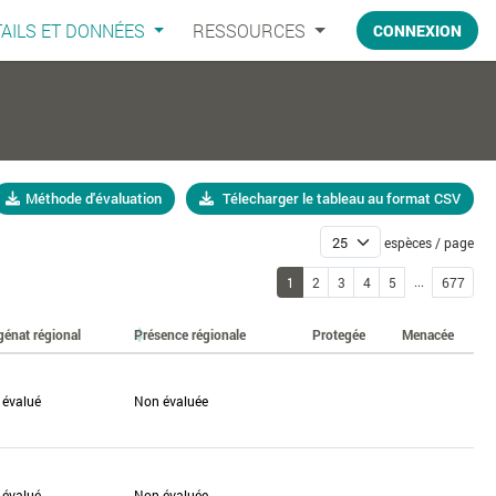
AILS ET DONNÉES
RESSOURCES
CONNEXION
Méthode d'évaluation
Télecharger le tableau au format CSV
espèces / page
...
1
2
3
4
5
677
génat régional
Présence régionale
Protegée
Menacée
 évalué
Non évaluée
 évalué
Non évaluée