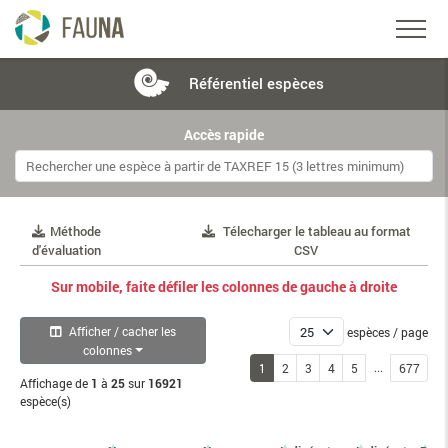
Référentiel
espèces
Accès rapide
Méthode
Télecharger le tableau au format
d'évaluation
CSV
Sur mobile, faite défiler les colonnes de gauche à droite
Afficher / cacher les
espèces / page
colonnes
...
1
2
3
4
5
677
Affichage de
1
à
25
sur
16921
espèce(s)