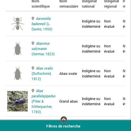
Nom
Nom
Indigénat
Indigénat
Prés
scientifique
vernaculaire
national
régional
régio
Aaroniella
Indigène ou
Non
Non
badonneli
(L.
indéterminé
évalué
éval
Danks, 1950)
Abacetus
Indigène ou
Non
Non
salzmanni
indéterminé
évalué
éval
(Germar, 1823)
Abax ovalis
Indigène ou
Non
Non
(Duftschmid,
Abax ovale
indéterminé
évalué
éval
1812)
Abax
parallelepipedus
Indigène ou
Non
Non
(Piller &
Grand abax
indéterminé
évalué
éval
Mitterpacher,
1783)
Abax
Filtres de recherche
parallelus
Abax
Indigène ou
Non
Non