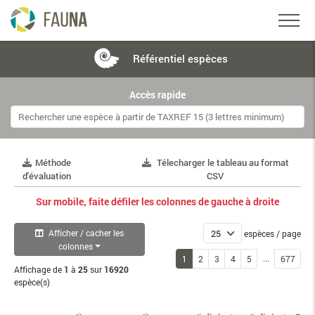
Référentiel
espèces
Accès rapide
Méthode
Télecharger le tableau au format
d'évaluation
CSV
Sur mobile, faite défiler les colonnes de gauche à droite
Afficher / cacher les
espèces / page
colonnes
...
1
2
3
4
5
677
Affichage de
1
à
25
sur
16920
espèce(s)