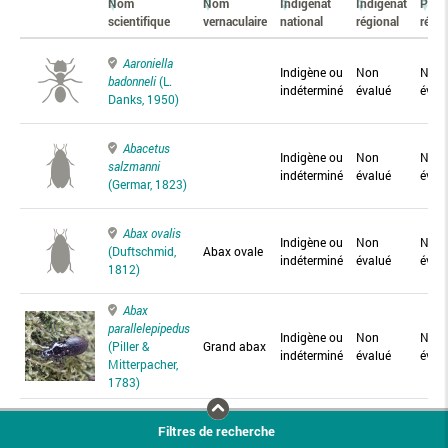
Nom
Nom
Indigénat
Indigénat
Prés
scientifique
vernaculaire
national
régional
régio
Aaroniella
Indigène ou
Non
Non
badonneli
(L.
indéterminé
évalué
éval
Danks, 1950)
Abacetus
Indigène ou
Non
Non
salzmanni
indéterminé
évalué
éval
(Germar, 1823)
Abax ovalis
Indigène ou
Non
Non
(Duftschmid,
Abax ovale
indéterminé
évalué
éval
1812)
Abax
parallelepipedus
Indigène ou
Non
Non
(Piller &
Grand abax
indéterminé
évalué
éval
Mitterpacher,
1783)
Abax
Filtres de recherche
parallelus
Abax
Indigène ou
Non
Non