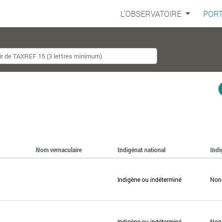
L'OBSERVATOIRE
PORT
Nom vernaculaire
Indigénat national
Indi
Indigène ou indéterminé
Non
Indigène ou indéterminé
Non