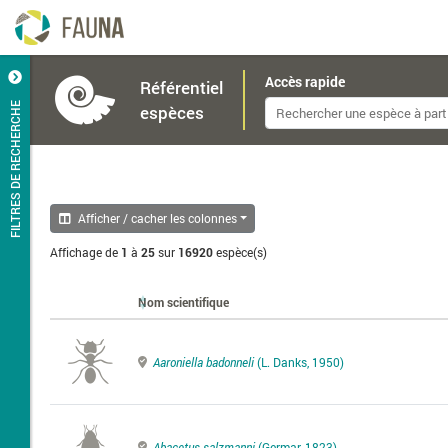
Accès rapide
Référentiel
FILTRES DE RECHERCHE
espèces
Afficher / cacher les colonnes
Affichage de
1
à
25
sur
16920
espèce(s)
Nom scientifique
Aaroniella badonneli
(L. Danks, 1950)
Abacetus salzmanni
(Germar, 1823)