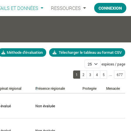
AILS ET DONNÉES
RESSOURCES
CONNEXION
Méthode d'évaluation
Télecharger le tableau au format CSV
espèces / page
...
1
2
3
4
5
677
génat régional
Présence régionale
Protegée
Menacée
 évalué
Non évaluée
 évalué
Non évaluée