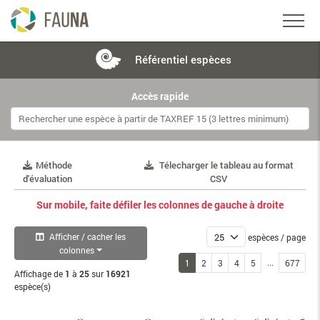
Référentiel
espèces
Accès rapide
Méthode
Télecharger le tableau au format
d'évaluation
CSV
Sur mobile, faite défiler les colonnes de gauche à droite
Afficher / cacher les
espèces / page
colonnes
...
1
2
3
4
5
677
Affichage de
1
à
25
sur
16921
espèce(s)