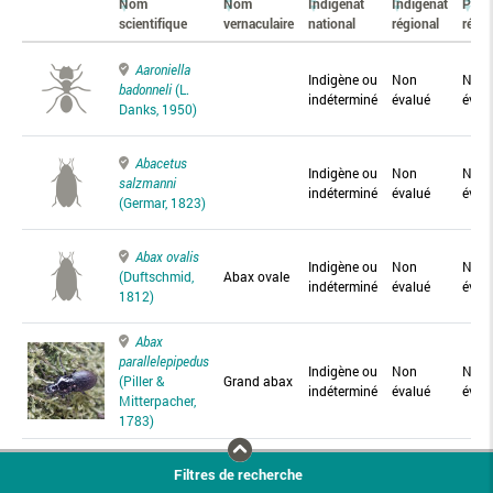
Nom
Nom
Indigénat
Indigénat
Prés
scientifique
vernaculaire
national
régional
régio
Aaroniella
Indigène ou
Non
Non
badonneli
(L.
indéterminé
évalué
éval
Danks, 1950)
Abacetus
Indigène ou
Non
Non
salzmanni
indéterminé
évalué
éval
(Germar, 1823)
Abax ovalis
Indigène ou
Non
Non
(Duftschmid,
Abax ovale
indéterminé
évalué
éval
1812)
Abax
parallelepipedus
Indigène ou
Non
Non
(Piller &
Grand abax
indéterminé
évalué
éval
Mitterpacher,
1783)
Abax
Filtres de recherche
parallelus
Abax
Indigène ou
Non
Non