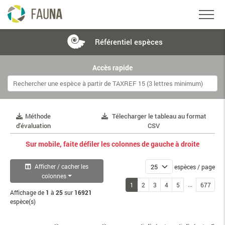
Référentiel
espèces
Accès rapide
Méthode
Télecharger le tableau au format
d'évaluation
CSV
Sur mobile, faite défiler les colonnes de gauche à droite
Afficher / cacher les
espèces / page
colonnes
...
1
2
3
4
5
677
Affichage de
1
à
25
sur
16921
espèce(s)