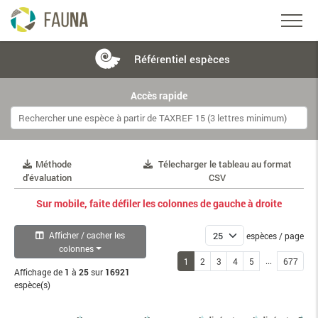
Référentiel
espèces
Accès rapide
Méthode
Télecharger le tableau au format
d'évaluation
CSV
Sur mobile, faite défiler les colonnes de gauche à droite
Afficher / cacher les
espèces / page
colonnes
...
1
2
3
4
5
677
Affichage de
1
à
25
sur
16921
espèce(s)