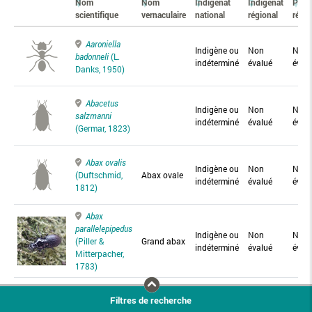
Nom
Nom
Indigénat
Indigénat
Prés
scientifique
vernaculaire
national
régional
régio
Aaroniella
Indigène ou
Non
Non
badonneli
(L.
indéterminé
évalué
éval
Danks, 1950)
Abacetus
Indigène ou
Non
Non
salzmanni
indéterminé
évalué
éval
(Germar, 1823)
Abax ovalis
Indigène ou
Non
Non
(Duftschmid,
Abax ovale
indéterminé
évalué
éval
1812)
Abax
parallelepipedus
Indigène ou
Non
Non
(Piller &
Grand abax
indéterminé
évalué
éval
Mitterpacher,
1783)
Abax
Filtres de recherche
parallelus
Abax
Indigène ou
Non
Non