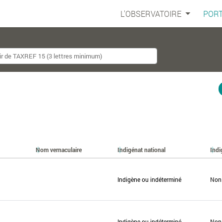
L'OBSERVATOIRE
PORT
Nom vernaculaire
Indigénat national
Indi
Indigène ou indéterminé
Non
Indigène ou indéterminé
Non