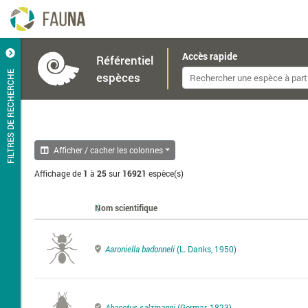
Accès rapide
Référentiel
FILTRES DE RECHERCHE
espèces
Afficher / cacher les colonnes
Affichage de
1
à
25
sur
16921
espèce(s)
Nom scientifique
Aaroniella badonneli
(L. Danks, 1950)
Abacetus salzmanni
(Germar, 1823)