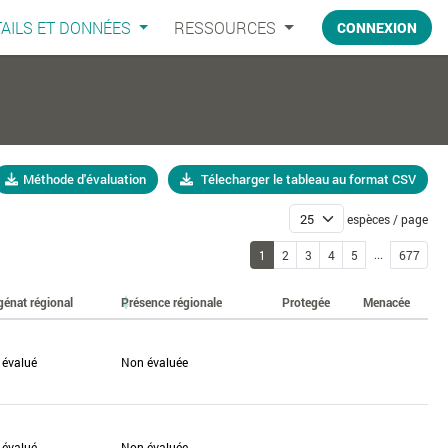
AILS ET DONNÉES
RESSOURCES
CONNEXION
Méthode d'évaluation
Télecharger le tableau au format CSV
espèces / page
...
1
2
3
4
5
677
génat régional
Présence régionale
Protegée
Menacée
 évalué
Non évaluée
 évalué
Non évaluée