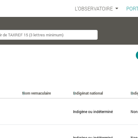
L'OBSERVATOIRE
PORT
Nom vernaculaire
Indigénat national
Indi
Indigène ou indéterminé
Non
Indigène ou indéterminé
Non