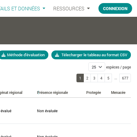
AILS ET DONNÉES
RESSOURCES
CONNEXION
Méthode d'évaluation
Télecharger le tableau au format CSV
espèces / page
...
1
2
3
4
5
677
génat régional
Présence régionale
Protegée
Menacée
 évalué
Non évaluée
 évalué
Non évaluée