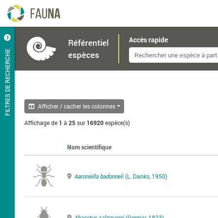
Accès rapide
Référentiel
FILTRES DE RECHERCHE
espèces
Afficher / cacher les colonnes
Affichage de
1
à
25
sur
16920
espèce(s)
Nom scientifique
Aaroniella badonneli
(L. Danks, 1950)
Abacetus salzmanni
(Germar, 1823)