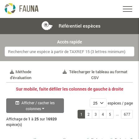
Référentiel
espèces
Accès rapide
Méthode
Télecharger le tableau au format
d'évaluation
CSV
Sur mobile, faite défiler les colonnes de gauche à droite
Afficher / cacher les
espèces / page
colonnes
...
1
2
3
4
5
677
Affichage de
1
à
25
sur
16920
espèce(s)