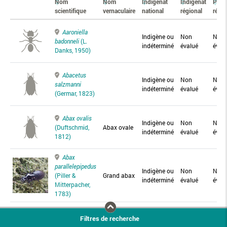
Nom
Nom
Indigénat
Indigénat
Prés
scientifique
vernaculaire
national
régional
régio
Aaroniella
Indigène ou
Non
Non
badonneli
(L.
indéterminé
évalué
éval
Danks, 1950)
Abacetus
Indigène ou
Non
Non
salzmanni
indéterminé
évalué
éval
(Germar, 1823)
Abax ovalis
Indigène ou
Non
Non
(Duftschmid,
Abax ovale
indéterminé
évalué
éval
1812)
Abax
parallelepipedus
Indigène ou
Non
Non
(Piller &
Grand abax
indéterminé
évalué
éval
Mitterpacher,
1783)
Abax
Filtres de recherche
parallelus
Abax
Indigène ou
Non
Non