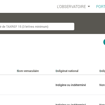
L'OBSERVATOIRE
PORT
Nom vernaculaire
Indigénat national
Indi
Indigène ou indéterminé
Non
Indigène ou indéterminé
Non