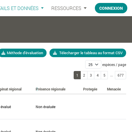
AILS ET DONNÉES
RESSOURCES
CONNEXION
Méthode d'évaluation
Télecharger le tableau au format CSV
espèces / page
...
1
2
3
4
5
677
génat régional
Présence régionale
Protegée
Menacée
 évalué
Non évaluée
 évalué
Non évaluée