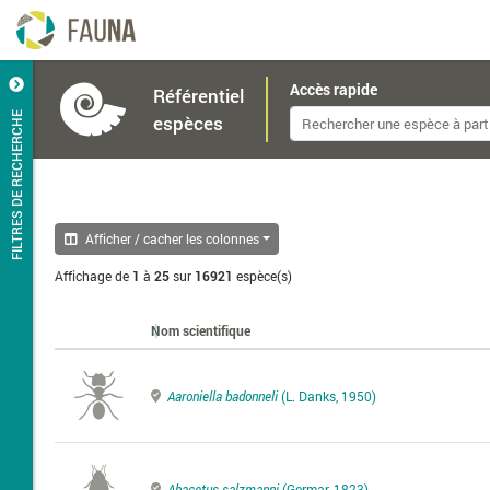
Accès rapide
Référentiel
FILTRES DE RECHERCHE
espèces
Afficher / cacher les colonnes
Affichage de
1
à
25
sur
16921
espèce(s)
Nom scientifique
Aaroniella badonneli
(L. Danks, 1950)
Abacetus salzmanni
(Germar, 1823)