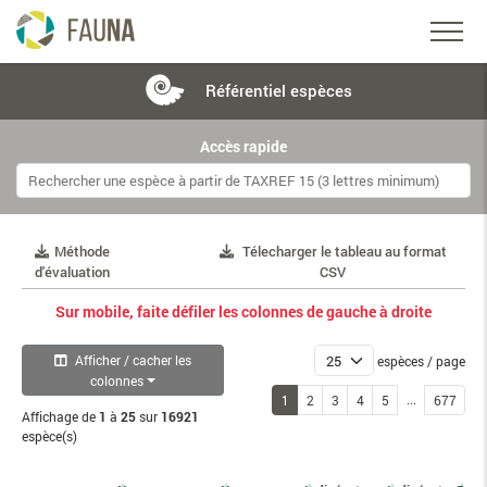
Référentiel
espèces
Accès rapide
Méthode
Télecharger le tableau au format
d'évaluation
CSV
Sur mobile, faite défiler les colonnes de gauche à droite
Afficher / cacher les
espèces / page
colonnes
...
1
2
3
4
5
677
Affichage de
1
à
25
sur
16921
espèce(s)