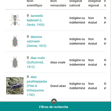
Nom
Nom
Indigénat
Indigénat
Prés
scientifique
vernaculaire
national
régional
régio
Aaroniella
Indigène ou
Non
Non
badonneli
(L.
indéterminé
évalué
éval
Danks, 1950)
Abacetus
Indigène ou
Non
Non
salzmanni
indéterminé
évalué
éval
(Germar, 1823)
Abax ovalis
Indigène ou
Non
Non
(Duftschmid,
Abax ovale
indéterminé
évalué
éval
1812)
Abax
parallelepipedus
Indigène ou
Non
Non
(Piller &
Grand abax
indéterminé
évalué
éval
Mitterpacher,
1783)
Abax
Filtres de recherche
parallelus
Abax
Indigène ou
Non
Non