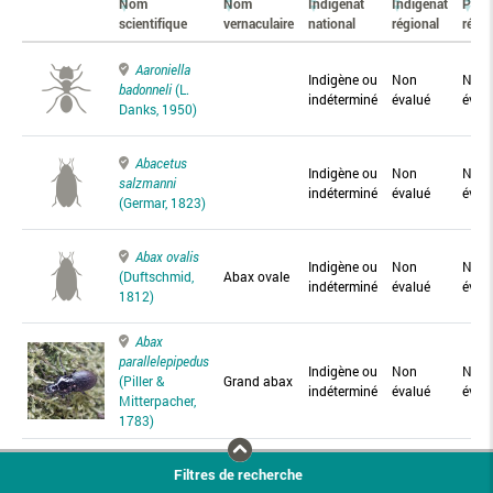
Nom
Nom
Indigénat
Indigénat
Prés
scientifique
vernaculaire
national
régional
régio
Aaroniella
Indigène ou
Non
Non
badonneli
(L.
indéterminé
évalué
éval
Danks, 1950)
Abacetus
Indigène ou
Non
Non
salzmanni
indéterminé
évalué
éval
(Germar, 1823)
Abax ovalis
Indigène ou
Non
Non
(Duftschmid,
Abax ovale
indéterminé
évalué
éval
1812)
Abax
parallelepipedus
Indigène ou
Non
Non
(Piller &
Grand abax
indéterminé
évalué
éval
Mitterpacher,
1783)
Abax
Filtres de recherche
parallelus
Abax
Indigène ou
Non
Non