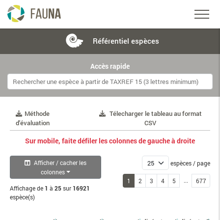
Référentiel
espèces
Accès rapide
Méthode
Télecharger le tableau au format
d'évaluation
CSV
Sur mobile, faite défiler les colonnes de gauche à droite
Afficher / cacher les
espèces / page
colonnes
...
1
2
3
4
5
677
Affichage de
1
à
25
sur
16921
espèce(s)