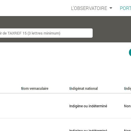
L'OBSERVATOIRE
PORT
Nom vernaculaire
Indigénat national
Indi
Indigène ou indéterminé
Non
Indigène ou indéterminé
Non