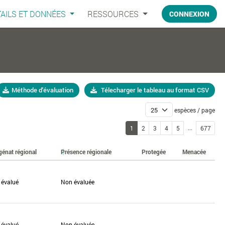
AILS ET DONNÉES
RESSOURCES
CONNEXION
Méthode d'évaluation
Télecharger le tableau au format CSV
espèces / page
...
1
2
3
4
5
677
génat régional
Présence régionale
Protegée
Menacée
 évalué
Non évaluée
 évalué
Non évaluée