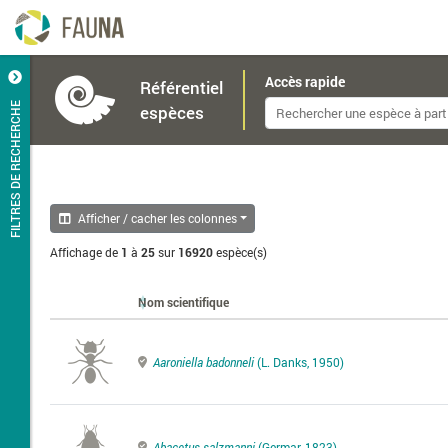
Accès rapide
Référentiel
FILTRES DE RECHERCHE
espèces
Afficher / cacher les colonnes
Affichage de
1
à
25
sur
16920
espèce(s)
Nom scientifique
Aaroniella badonneli
(L. Danks, 1950)
Abacetus salzmanni
(Germar, 1823)