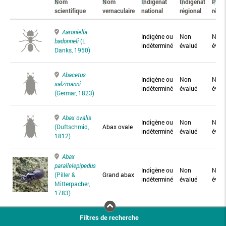
Nom
Nom
Indigénat
Indigénat
Prés
scientifique
vernaculaire
national
régional
régio
Aaroniella
Indigène ou
Non
Non
badonneli
(L.
indéterminé
évalué
éval
Danks, 1950)
Abacetus
Indigène ou
Non
Non
salzmanni
indéterminé
évalué
éval
(Germar, 1823)
Abax ovalis
Indigène ou
Non
Non
(Duftschmid,
Abax ovale
indéterminé
évalué
éval
1812)
Abax
parallelepipedus
Indigène ou
Non
Non
(Piller &
Grand abax
indéterminé
évalué
éval
Mitterpacher,
1783)
Abax
Filtres de recherche
parallelus
Abax
Indigène ou
Non
Non