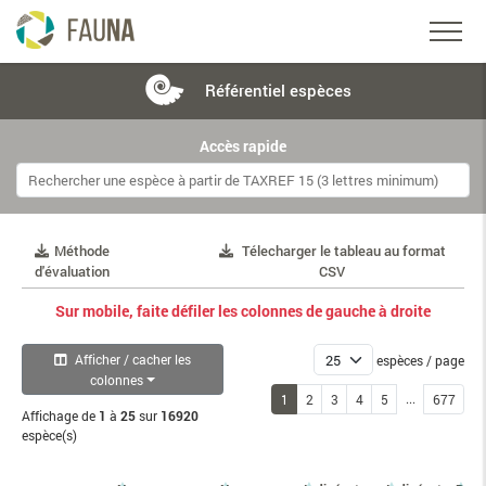
Référentiel
espèces
Accès rapide
Méthode
Télecharger le tableau au format
d'évaluation
CSV
Sur mobile, faite défiler les colonnes de gauche à droite
Afficher / cacher les
espèces / page
colonnes
...
1
2
3
4
5
677
Affichage de
1
à
25
sur
16920
espèce(s)