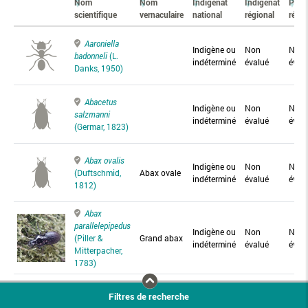
Nom
Nom
Indigénat
Indigénat
Prés
scientifique
vernaculaire
national
régional
régio
Aaroniella
Indigène ou
Non
Non
badonneli
(L.
indéterminé
évalué
éval
Danks, 1950)
Abacetus
Indigène ou
Non
Non
salzmanni
indéterminé
évalué
éval
(Germar, 1823)
Abax ovalis
Indigène ou
Non
Non
(Duftschmid,
Abax ovale
indéterminé
évalué
éval
1812)
Abax
parallelepipedus
Indigène ou
Non
Non
(Piller &
Grand abax
indéterminé
évalué
éval
Mitterpacher,
1783)
Abax
Filtres de recherche
parallelus
Abax
Indigène ou
Non
Non