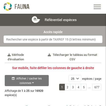
Référentiel
espèces
Accès rapide
Méthode
Télecharger le tableau au format
d'évaluation
CSV
Sur mobile, faite défiler les colonnes de gauche à droite
Afficher / cacher les
espèces / page
colonnes
...
1
2
3
4
5
677
Affichage de
1
à
25
sur
16920
espèce(s)