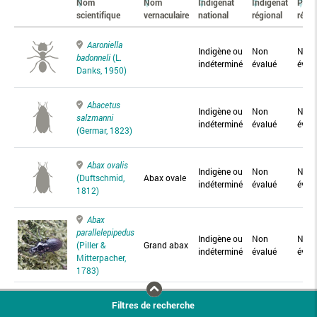
Nom
Nom
Indigénat
Indigénat
Prés
scientifique
vernaculaire
national
régional
régio
Aaroniella
Indigène ou
Non
Non
badonneli
(L.
indéterminé
évalué
éval
Danks, 1950)
Abacetus
Indigène ou
Non
Non
salzmanni
indéterminé
évalué
éval
(Germar, 1823)
Abax ovalis
Indigène ou
Non
Non
(Duftschmid,
Abax ovale
indéterminé
évalué
éval
1812)
Abax
parallelepipedus
Indigène ou
Non
Non
(Piller &
Grand abax
indéterminé
évalué
éval
Mitterpacher,
1783)
Abax
Filtres de recherche
parallelus
Abax
Indigène ou
Non
Non