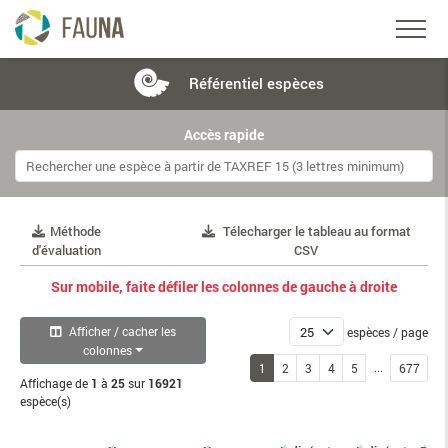
Référentiel
espèces
Accès rapide
Méthode
Télecharger le tableau au format
d'évaluation
CSV
Sur mobile, faite défiler les colonnes de gauche à droite
Afficher / cacher les
espèces / page
colonnes
...
1
2
3
4
5
677
Affichage de
1
à
25
sur
16921
espèce(s)