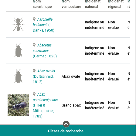
Nom
Nom
Indigénat
Indigénat
Prés
scientifique
vernaculaire
national
régional
régio
Aaroniella
Indigène ou
Non
Non
badonneli
(L.
indéterminé
évalué
éval
Danks, 1950)
Abacetus
Indigène ou
Non
Non
salzmanni
indéterminé
évalué
éval
(Germar, 1823)
Abax ovalis
Indigène ou
Non
Non
(Duftschmid,
Abax ovale
indéterminé
évalué
éval
1812)
Abax
parallelepipedus
Indigène ou
Non
Non
(Piller &
Grand abax
indéterminé
évalué
éval
Mitterpacher,
1783)
Abax
Filtres de recherche
parallelus
Abax
Indigène ou
Non
Non