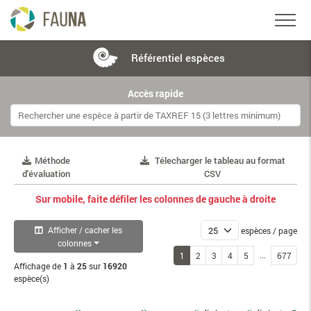
Référentiel
espèces
Accès rapide
Méthode
Télecharger le tableau au format
d'évaluation
CSV
Sur mobile, faite défiler les colonnes de gauche à droite
Afficher / cacher les
espèces / page
colonnes
...
1
2
3
4
5
677
Affichage de
1
à
25
sur
16920
espèce(s)