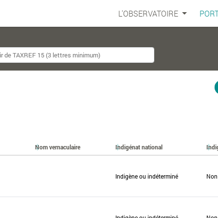
L'OBSERVATOIRE
PORT
Nom vernaculaire
Indigénat national
Indi
Indigène ou indéterminé
Non
Indigène ou indéterminé
Non