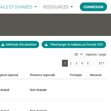
AILS ET DONNÉES
RESSOURCES
CONNEXION
Méthode d'évaluation
Télecharger le tableau au format CSV
espèces / page
...
1
2
3
4
5
677
génat régional
Présence régionale
Protegée
Menacée
 évalué
Non évaluée
 évalué
Non évaluée