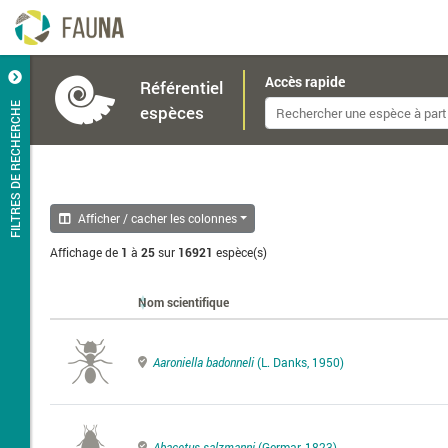
Accès rapide
Référentiel
FILTRES DE RECHERCHE
espèces
Afficher / cacher les colonnes
Affichage de
1
à
25
sur
16921
espèce(s)
Nom scientifique
Aaroniella badonneli
(L. Danks, 1950)
Abacetus salzmanni
(Germar, 1823)