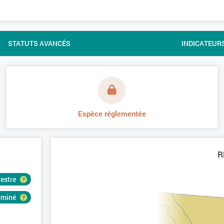
STATUTS AVANCÉS
INDICATEUR
Espèce réglementée
R
restre
erminé