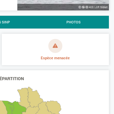
4.0
|
J.P. Siblet
S SINP
PHOTOS
Espèce menacée
ÉPARTITION