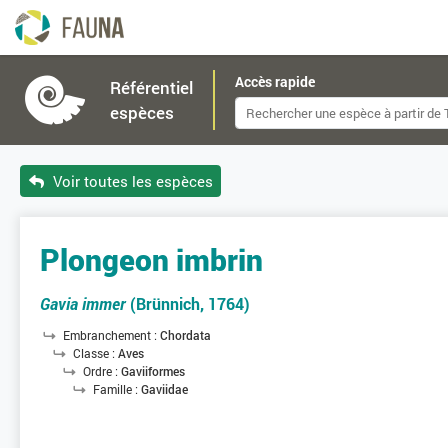
Accès rapide
Référentiel
espèces
Voir toutes les espèces
Plongeon imbrin
Gavia immer
(Brünnich, 1764)
Embranchement :
Chordata
Classe :
Aves
Ordre :
Gaviiformes
Famille :
Gaviidae