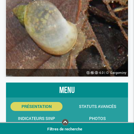
4.0
|
O. Gargominy
menu
PRÉSENTATION
STATUTS AVANCÉS
INDICATEURS SINP
PHOTOS
Filtres de recherche