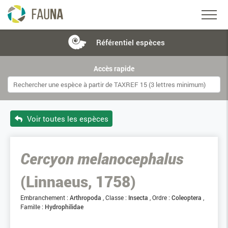
Référentiel
espèces
Accès rapide
Voir toutes les espèces
Cercyon melanocephalus
(Linnaeus, 1758)
Embranchement :
Arthropoda
Classe :
Insecta
Ordre :
Coleoptera
Famille :
Hydrophilidae