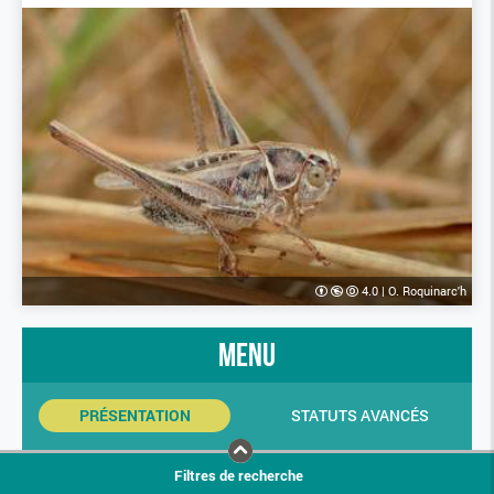
4.0
|
O. Roquinarc'h
menu
PRÉSENTATION
STATUTS AVANCÉS
INDICATEURS SINP
PHOTOS
Filtres de recherche