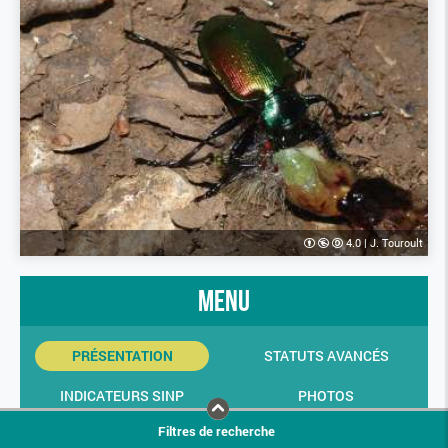
4.0
|
J. Touroult
menu
PRÉSENTATION
STATUTS AVANCÉS
INDICATEURS SINP
PHOTOS
Filtres de recherche