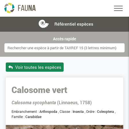
Référentiel
espèces
Accès rapide
Voir toutes les espèces
Calosome vert
Calosoma sycophanta
(Linnaeus, 1758)
Embranchement :
Arthropoda
Classe :
Insecta
Ordre :
Coleoptera
Famille :
Carabidae