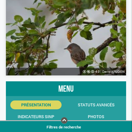
4.0
|
David NAUDON
menu
PRÉSENTATION
STATUTS AVANCÉS
INDICATEURS SINP
PHOTOS
Filtres de recherche