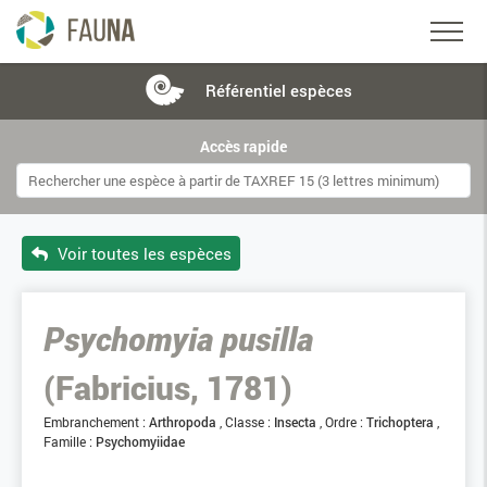
Référentiel
espèces
Accès rapide
Voir toutes les espèces
Psychomyia pusilla
(Fabricius, 1781)
Embranchement :
Arthropoda
Classe :
Insecta
Ordre :
Trichoptera
Famille :
Psychomyiidae