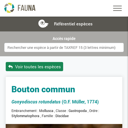
Référentiel
espèces
Accès rapide
Voir toutes les espèces
Bouton commun
Gonyodiscus rotundatus
(O.F. Müller, 1774)
Embranchement :
Mollusca
Classe :
Gastropoda
Ordre :
Stylommatophora
Famille :
Discidae