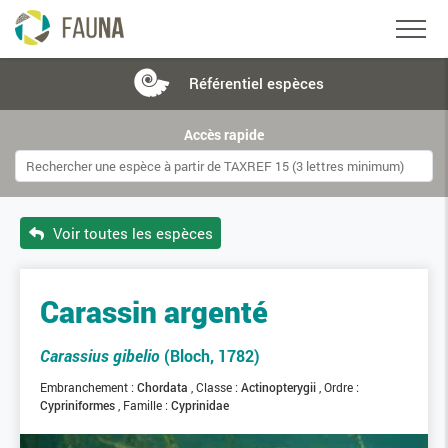
Référentiel
espèces
Accès rapide
Voir toutes les espèces
Carassin argenté
Carassius gibelio
(Bloch, 1782)
Embranchement :
Chordata
Classe :
Actinopterygii
Ordre :
Cypriniformes
Famille :
Cyprinidae