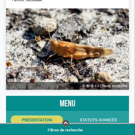
4.0
|
Sandy BARBERIS
menu
PRÉSENTATION
STATUTS AVANCÉS
Filtres de recherche
INDICATEURS SINP
PHOTOS