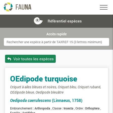
Référentiel
espèces
Accès rapide
Voir toutes les espèces
OEdipode turquoise
Criquet à ailes bleues et noires, Criquet bleu, Criquet rubané,
OEdipode bleue, Oedipode bleuâtre
Oedipoda caerulescens
(Linnaeus, 1758)
Embranchement :
Arthropoda
Classe :
Insecta
Ordre :
Orthoptera
Famille :
Acrididae