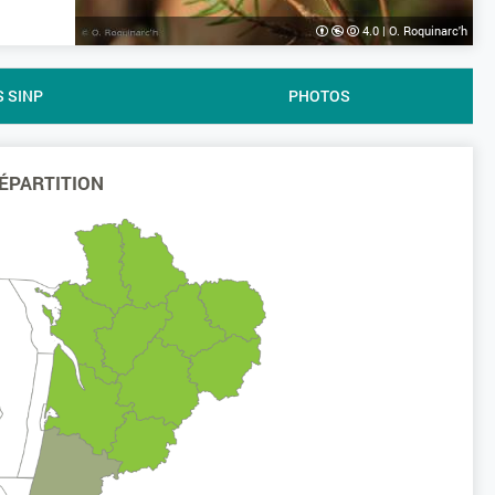
4.0
|
O. Roquinarc'h
S SINP
PHOTOS
ÉPARTITION