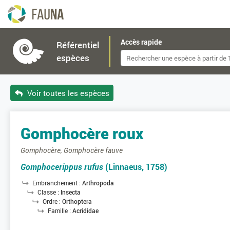
Accès rapide
Référentiel
espèces
Voir toutes les espèces
Gomphocère roux
Gomphocère, Gomphocère fauve
Gomphocerippus rufus
(Linnaeus, 1758)
Embranchement :
Arthropoda
Classe :
Insecta
Ordre :
Orthoptera
Famille :
Acrididae