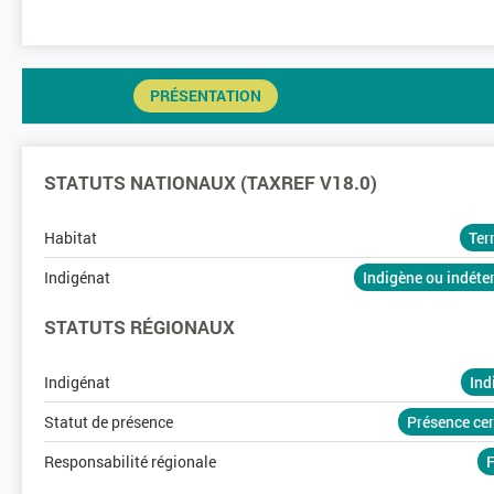
PRÉSENTATION
STATUTS NATIONAUX (TAXREF V18.0)
Habitat
Ter
Indigénat
Indigène ou indét
STATUTS RÉGIONAUX
Indigénat
Ind
Statut de présence
Présence ce
Responsabilité régionale
F