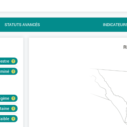
STATUTS AVANCÉS
INDICATEUR
R
restre
erminé
igène
rtaine
aible