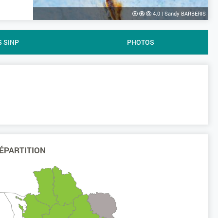
4.0
|
Sandy BARBERIS
S SINP
PHOTOS
ÉPARTITION