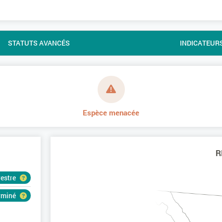
STATUTS AVANCÉS
INDICATEUR
Espèce menacée
R
restre
erminé