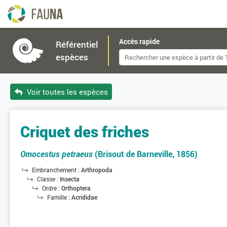
Accès rapide
Référentiel
espèces
Voir toutes les espèces
Criquet des friches
Omocestus petraeus
(Brisout de Barneville, 1856)
Embranchement :
Arthropoda
Classe :
Insecta
Ordre :
Orthoptera
Famille :
Acrididae