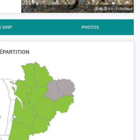
4.0
|
S. Richaud
S SINP
PHOTOS
ÉPARTITION