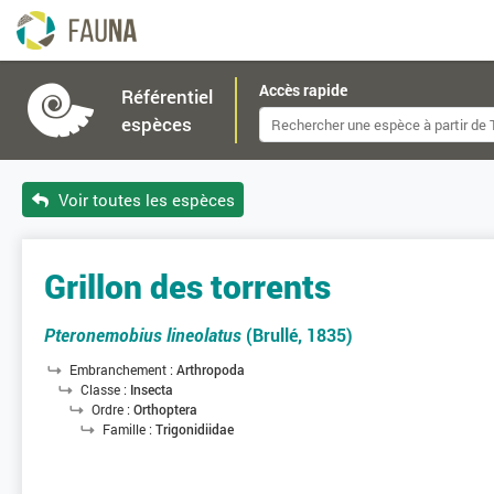
Accès rapide
Référentiel
espèces
Voir toutes les espèces
Grillon des torrents
Pteronemobius lineolatus
(Brullé, 1835)
Embranchement :
Arthropoda
Classe :
Insecta
Ordre :
Orthoptera
Famille :
Trigonidiidae