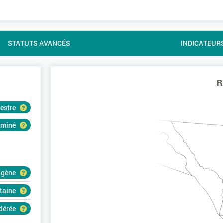
STATUTS AVANCÉS
INDICATEUR
R
restre
erminé
igène
rtaine
dérée