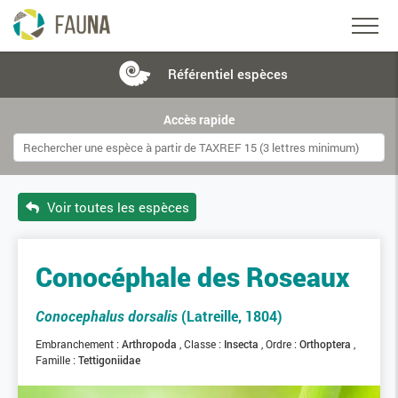
Référentiel
espèces
Accès rapide
Voir toutes les espèces
Conocéphale des Roseaux
Conocephalus dorsalis
(Latreille, 1804)
Embranchement :
Arthropoda
Classe :
Insecta
Ordre :
Orthoptera
Famille :
Tettigoniidae