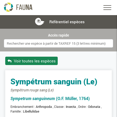
Référentiel
espèces
Accès rapide
Voir toutes les espèces
Sympétrum sanguin (Le)
Sympétrum rouge sang (Le)
Sympetrum sanguineum
(O.F. Müller, 1764)
Embranchement :
Arthropoda
Classe :
Insecta
Ordre :
Odonata
Famille :
Libellulidae