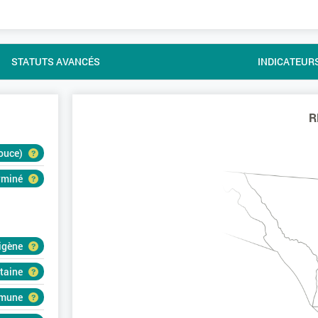
STATUTS AVANCÉS
INDICATEUR
R
douce)
erminé
igène
rtaine
mmune