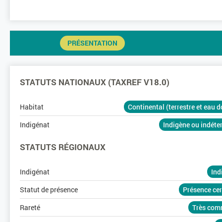
PRÉSENTATION
STATUTS NATIONAUX (TAXREF V18.0)
Habitat
Continental (terrestre et eau 
Indigénat
Indigène ou indét
STATUTS RÉGIONAUX
Indigénat
Ind
Statut de présence
Présence ce
Rareté
Très co