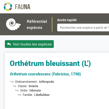
Accès rapide
Référentiel
espèces
Voir toutes les espèces
Orthétrum bleuissant (L')
Orthetrum coerulescens
(Fabricius, 1798)
Embranchement :
Arthropoda
Classe :
Insecta
Ordre :
Odonata
Famille :
Libellulidae