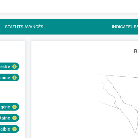
STATUTS AVANCÉS
INDICATEUR
R
restre
erminé
igène
rtaine
aible