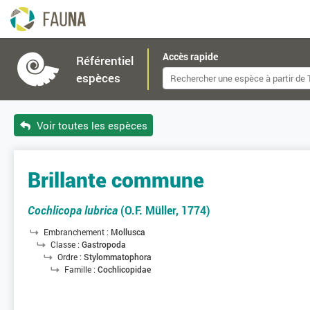
Accès rapide
Référentiel
espèces
Voir toutes les espèces
Brillante commune
Cochlicopa lubrica
(O.F. Müller, 1774)
Embranchement :
Mollusca
Classe :
Gastropoda
Ordre :
Stylommatophora
Famille :
Cochlicopidae