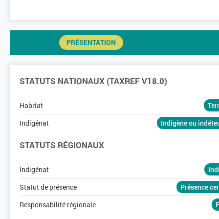
PRÉSENTATION
STATUTS NATIONAUX (TAXREF V18.0)
Habitat
Ter
Indigénat
Indigène ou indét
STATUTS RÉGIONAUX
Indigénat
Ind
Statut de présence
Présence ce
Responsabilité régionale
F