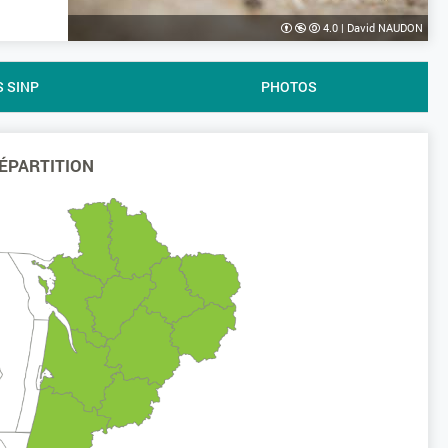
4.0
|
David NAUDON
S SINP
PHOTOS
ÉPARTITION