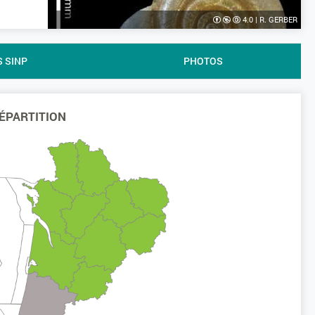
4.0
|
R. GERBER
S SINP
PHOTOS
ÉPARTITION