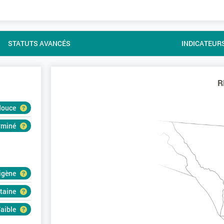
STATUTS AVANCÉS
INDICATEUR
R
douce
erminé
igène
rtaine
aible