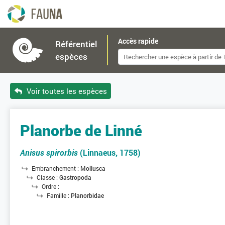
Accès rapide
Référentiel
espèces
Voir toutes les espèces
Planorbe de Linné
Anisus spirorbis
(Linnaeus, 1758)
Embranchement :
Mollusca
Classe :
Gastropoda
Ordre :
Famille :
Planorbidae