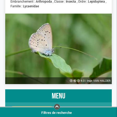
Embranchement :
Arthropoda
Classe :
Insecta
Ordre :
Lepidoptera
Famille :
Lycaenidae
4.0
|
Inge VAN HALDER
menu
PRÉSENTATION
STATUTS AVANCÉS
Filtres de recherche