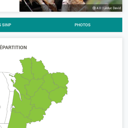
4.0
|
Leduc David
S SINP
PHOTOS
ÉPARTITION