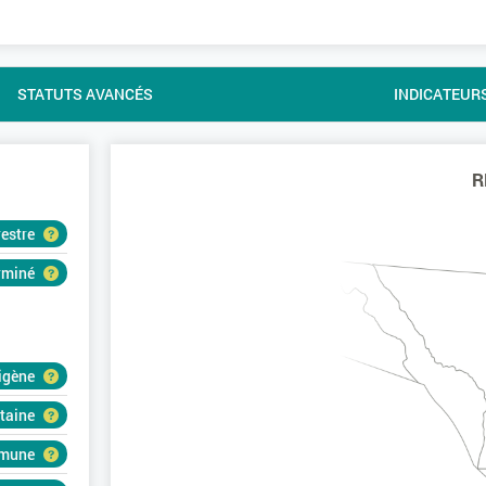
STATUTS AVANCÉS
INDICATEUR
R
restre
erminé
igène
rtaine
mune