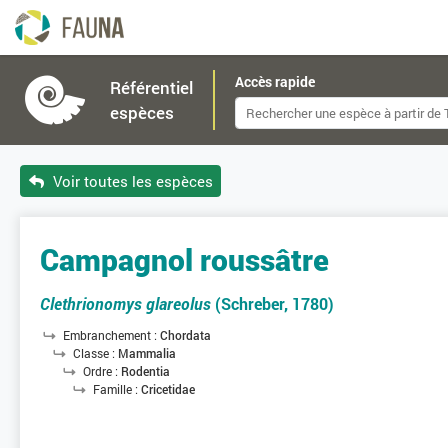
Accès rapide
Référentiel
espèces
Voir toutes les espèces
Campagnol roussâtre
Clethrionomys glareolus
(Schreber, 1780)
Embranchement :
Chordata
Classe :
Mammalia
Ordre :
Rodentia
Famille :
Cricetidae