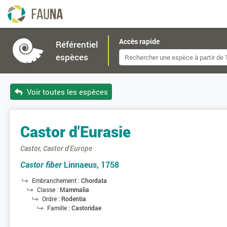
Accès rapide
Référentiel
espèces
Voir toutes les espèces
Castor d'Eurasie
Castor, Castor d'Europe
Castor fiber
Linnaeus, 1758
Embranchement :
Chordata
Classe :
Mammalia
Ordre :
Rodentia
Famille :
Castoridae