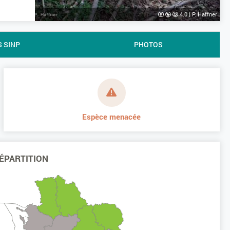
4.0
|
P. Haffner
S SINP
PHOTOS
Espèce menacée
ÉPARTITION