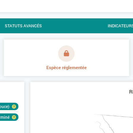
STATUTS AVANCÉS
INDICATEUR
Espèce réglementée
R
douce)
erminé