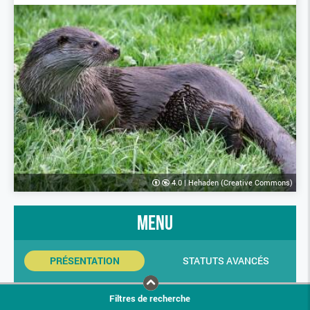
4.0
|
Hehaden (Creative Commons)
menu
PRÉSENTATION
STATUTS AVANCÉS
INDICATEURS SINP
PHOTOS
Filtres de recherche